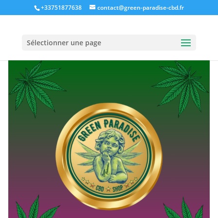
+33751877638
contact@green-paradise-cbd.fr
Sélectionner une page