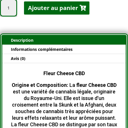
quantité
Ajouter au panier
de
Cheese
CBD
14,2%
Description
Informations complémentaires
Avis (0)
Fleur Cheese CBD
Origine et Composition:
La
fleur Cheese CBD
est une variété de cannabis légale, originaire
du Royaume-Uni.
Elle est issue d'un
croisement entre la Skunk et la Afghani, deux
souches de cannabis très appréciées pour
leurs effets relaxants et leur arôme puissant.
La fleur Cheese CBD se distingue par son taux