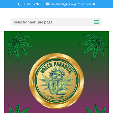
+33751877638
contact@green-paradise-cbd.fr
Sélectionner une page