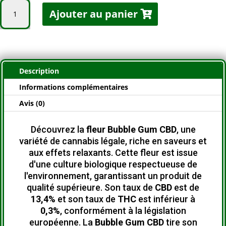
quantité
Ajouter au panier
de
Bubble
Gum
CBD
13,4
Description
%
Informations complémentaires
Avis (0)
Découvrez la
fleur Bubble Gum CBD
, une
variété de cannabis légale, riche en saveurs et
aux effets relaxants.
Cette fleur est issue
d'une culture biologique respectueuse de
l'environnement, garantissant un produit de
qualité supérieure.
Son taux de
CBD
est de
13,4%
et son taux de
THC
est inférieur à
0,3%
, conformément à la législation
européenne.
La
Bubble Gum CBD
tire son